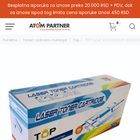
Besplatna isporuka za iznose preko 20.000 RSD + PDV, dok
za iznose ispod tog limita cena isporuke iznosi 450 RSD.
0
Početna
Toneri i potrošni materijal
Top
TOP toner X3020/3025 106R02