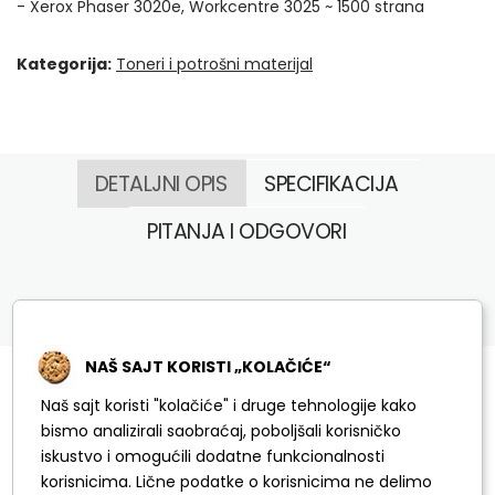
- Xerox Phaser 3020e, Workcentre 3025 ~ 1500 strana
Kategorija:
Toneri i potrošni materijal
DETALJNI OPIS
SPECIFIKACIJA
PITANJA I ODGOVORI
NAŠ SAJT KORISTI „KOLAČIĆE“
Slični proizvodi
Naš sajt koristi "kolačiće" i druge tehnologije kako
bismo analizirali saobraćaj, poboljšali korisničko
iskustvo i omogućili dodatne funkcionalnosti
korisnicima. Lične podatke o korisnicima ne delimo