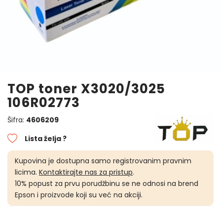
TOP toner X3020/3025
106R02773
Šifra:
4606209
Lista želja ?
Kupovina je dostupna samo registrovanim pravnim
licima.
Kontaktirajte nas za pristup
.
10% popust za prvu porudžbinu se ne odnosi na brend
Epson i proizvode koji su već na akciji.