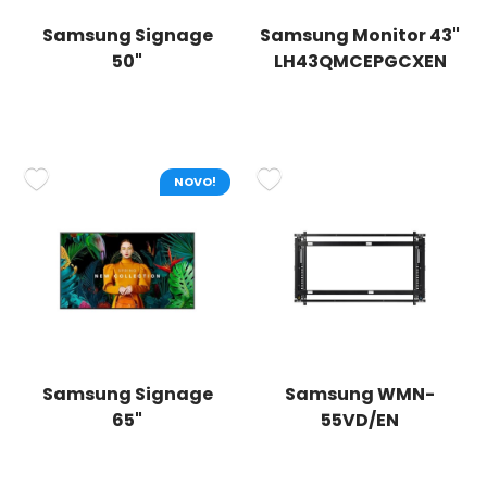
Samsung Signage
Samsung Monitor 43"
50"
LH43QMCEPGCXEN
LH50QBCEBGCXEN
NOVO!
Samsung Signage
Samsung WMN-
65"
55VD/EN
LH65QMCEBGCXEN
profesionalni nosač