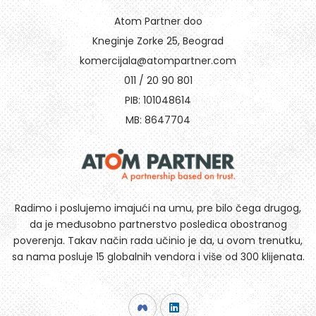
Atom Partner doo
Kneginje Zorke 25, Beograd
komercijala@atompartner.com
011 / 20 90 801
PIB: 101048614
MB: 8647704
Radimo i poslujemo imajući na umu, pre bilo čega drugog,
da je međusobno partnerstvo posledica obostranog
poverenja. Takav način rada učinio je da, u ovom trenutku,
sa nama posluje 15 globalnih vendora i više od 300 klijenata.