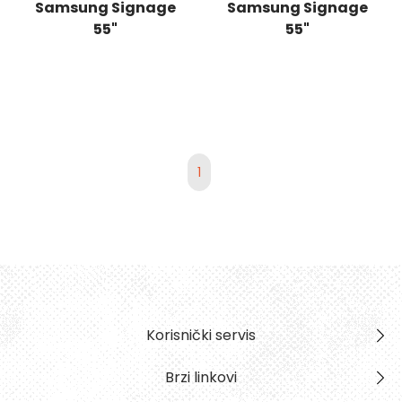
Samsung Signage
Samsung Signage
55"
55"
LH55OMBEBGBXEN
LH55QBCEBGCXEN
1
Korisnički servis
Brzi linkovi