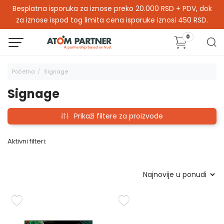
Besplatna isporuka za iznose preko 20.000 RSD + PDV, dok
za iznose ispod tog limita cena isporuke iznosi 450 RSD.
0
Početna
Signage
Signage
Prikaži filtere za proizvode
Aktivni filteri: