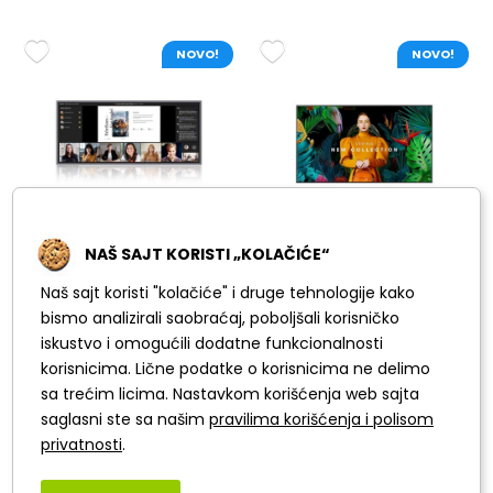
NOVO!
NOVO!
NAŠ SAJT KORISTI „KOLAČIĆE“
SAMSUNG Signage
Samsung Signage
Naš sajt koristi "kolačiće" i druge tehnologije kako
105''
65"
bismo analizirali saobraćaj, poboljšali korisničko
LH105QPD5BGXEN
LH65QBCEBGCXEN
iskustvo i omogućili dodatne funkcionalnosti
korisnicima. Lične podatke o korisnicima ne delimo
sa trećim licima. Nastavkom korišćenja web sajta
saglasni ste sa našim
pravilima korišćenja i polisom
NOVO!
NOVO!
privatnosti
.