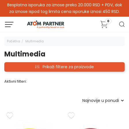
Besplatna isporuka za iznose preko 20.000 RSD + PDV, dok
za iznose ispod tog limita cena isporuke iznosi 450 RSD.
0
Početna
Multimedia
Multimedia
Prikaži filtere za proizvode
Aktivni filteri: