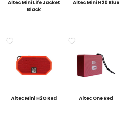
Altec Mini Life Jacket
Altec Mini H20 Blue
Black
Altec Mini H2O Red
Altec One Red