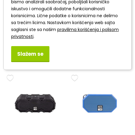
bismo analizirali saobraćaj, poboljšali korisničko
iskustvo i omogućili dodatne funkcionalnosti
korisnicima. Lične podatke o korisnicima ne delimo
sa trećim licima. Nastavkom korišćenja web sajta
saglasni ste sa našim
pravilima korišćenja i polisom
privatnosti
.
Altec Mini H2O Gray
Altec Mini Life Jacket
Red
Slažem se