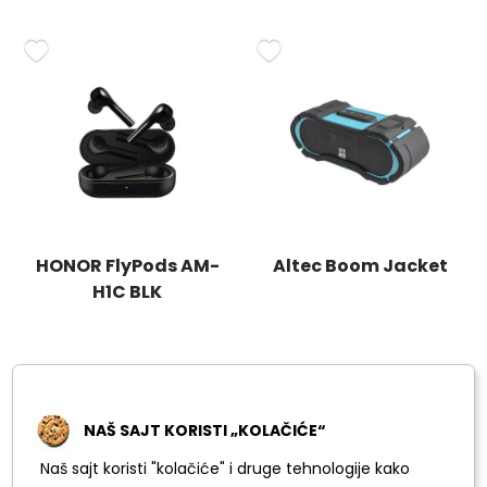
HONOR FlyPods AM-
Altec Boom Jacket
H1C BLK
NAŠ SAJT KORISTI „KOLAČIĆE“
Naš sajt koristi "kolačiće" i druge tehnologije kako