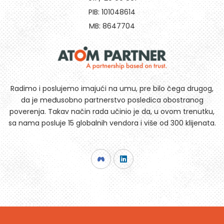
PIB: 101048614
MB: 8647704
Radimo i poslujemo imajući na umu, pre bilo čega drugog,
da je međusobno partnerstvo posledica obostranog
poverenja. Takav način rada učinio je da, u ovom trenutku,
sa nama posluje 15 globalnih vendora i više od 300 klijenata.