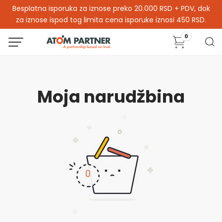
Besplatna isporuka za iznose preko 20.000 RSD + PDV, dok
za iznose ispod tog limita cena isporuke iznosi 450 RSD.
0
Moja narudžbina