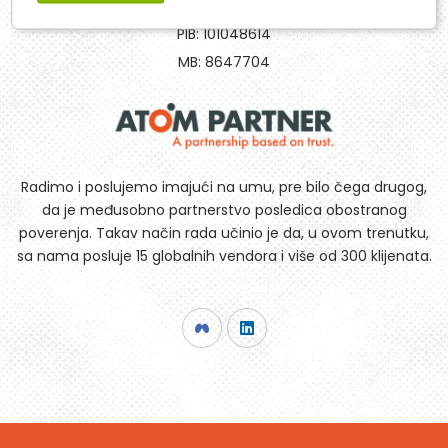
011 / 20 90 801
PIB: 101048614
MB: 8647704
Radimo i poslujemo imajući na umu, pre bilo čega drugog,
da je međusobno partnerstvo posledica obostranog
poverenja. Takav način rada učinio je da, u ovom trenutku,
sa nama posluje 15 globalnih vendora i više od 300 klijenata.