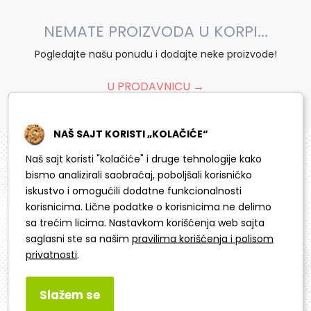
NEMATE PROIZVODA U KORPI...
Pogledajte našu ponudu i dodajte neke proizvode!
U PRODAVNICU →
NAŠ SAJT KORISTI „KOLAČIĆE“
Naš sajt koristi "kolačiće" i druge tehnologije kako
bismo analizirali saobraćaj, poboljšali korisničko
Korisnički servis
iskustvo i omogućili dodatne funkcionalnosti
korisnicima. Lične podatke o korisnicima ne delimo
Brzi linkovi
sa trećim licima. Nastavkom korišćenja web sajta
saglasni ste sa našim
pravilima korišćenja i polisom
privatnosti
.
Atom Partner doo
Kneginje Zorke 25, Beograd
Slažem se
komercijala@atompartner.com