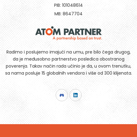
PIB: 101048614
MB: 8647704
Radimo i poslujemo imajući na umu, pre bilo čega drugog,
da je međusobno partnerstvo posledica obostranog
poverenja. Takav način rada učinio je da, u ovom trenutku,
sa nama posluje 15 globalnih vendora i više od 300 klijenata.