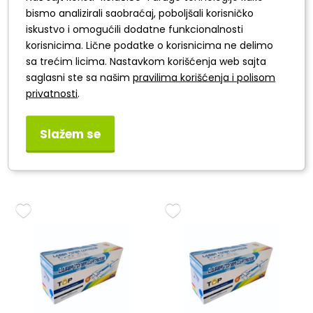
bismo analizirali saobraćaj, poboljšali korisničko
iskustvo i omogućili dodatne funkcionalnosti
korisnicima. Lične podatke o korisnicima ne delimo
sa trećim licima. Nastavkom korišćenja web sajta
saglasni ste sa našim
pravilima korišćenja i polisom
privatnosti
.
TOP toner
TOP toner
Slažem se
CF230A/CRG051
CF226A/CRG052