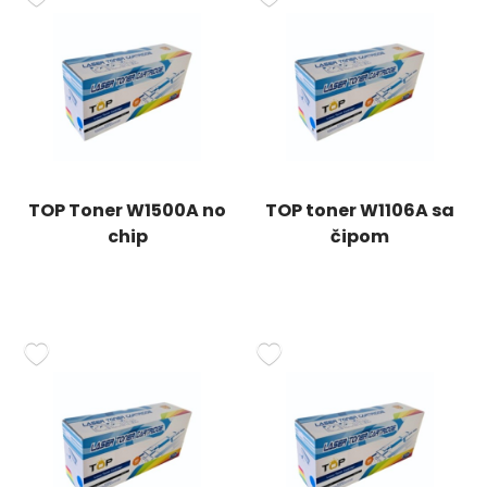
TOP Toner W1500A no
TOP toner W1106A sa
chip
čipom