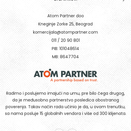
Atom Partner doo
Kneginje Zorke 25, Beograd
komercijala@atompartner.com
011 / 20 90 801
PIB: 101048614
MB: 8647704
Radimo i poslujemo imajući na umu, pre bilo čega drugog,
da je međusobno partnerstvo posledica obostranog
poverenja. Takav način rada učinio je da, u ovom trenutku,
sa nama posluje 15 globalnih vendora i više od 300 klijenata.