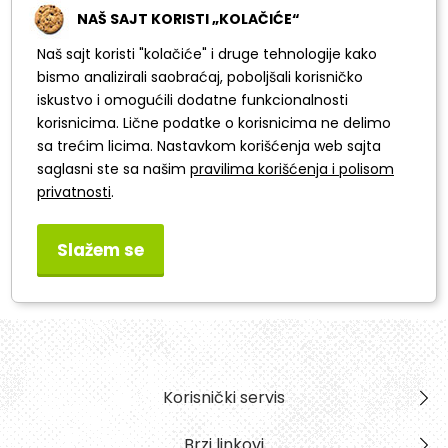
NAŠ SAJT KORISTI „KOLAČIĆE“
Samsung Flip Pro 75"
Naš sajt koristi "kolačiće" i druge tehnologije kako
LH75WMBWLGCXEN
bismo analizirali saobraćaj, poboljšali korisničko
iskustvo i omogućili dodatne funkcionalnosti
korisnicima. Lične podatke o korisnicima ne delimo
sa trećim licima. Nastavkom korišćenja web sajta
saglasni ste sa našim
pravilima korišćenja i polisom
privatnosti
.
1
Slažem se
Korisnički servis
Brzi linkovi