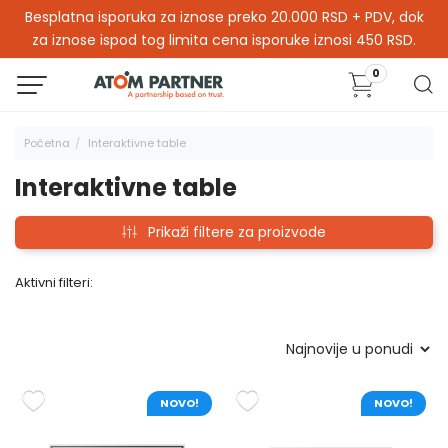
Besplatna isporuka za iznose preko 20.000 RSD + PDV, dok
za iznose ispod tog limita cena isporuke iznosi 450 RSD.
0
Početna
Interaktivne table
Interaktivne table
Prikaži filtere za proizvode
Aktivni filteri:
NOVO!
NOVO!