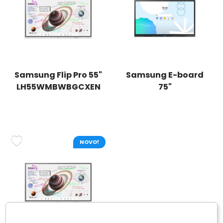
Samsung Flip Pro 55"
Samsung E-board
LH55WMBWBGCXEN
75"
LH75WADWLGCXEN
Android
NOVO!