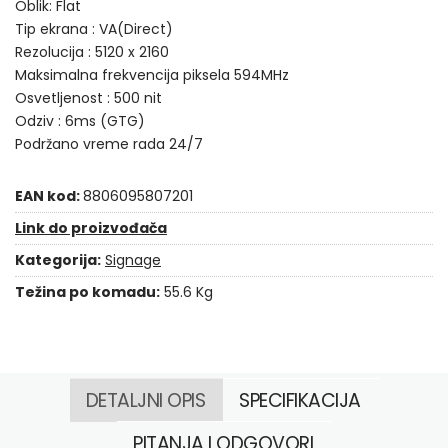
Oblik: Flat
Tip ekrana : VA(Direct)
Rezolucija : 5120 x 2160
Maksimalna frekvencija piksela 594MHz
Osvetljenost : 500 nit
Odziv : 6ms (GTG)
Podržano vreme rada 24/7
EAN kod:
8806095807201
Link do proizvođača
Kategorija:
Signage
Težina po komadu:
55.6 Kg
DETALJNI OPIS
SPECIFIKACIJA
PITANJA I ODGOVORI