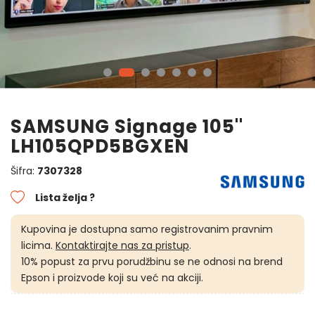
SAMSUNG Signage 105''
LH105QPD5BGXEN
Šifra:
7307328
Lista želja ?
Kupovina je dostupna samo registrovanim pravnim
licima.
Kontaktirajte nas za pristup
.
10% popust za prvu porudžbinu se ne odnosi na brend
Epson i proizvode koji su već na akciji.