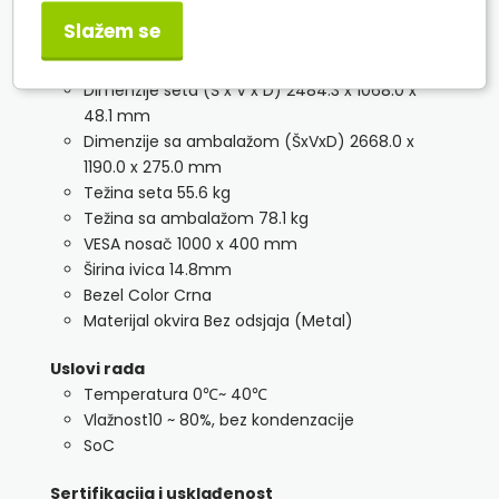
Potrošnja struje (režim spavanja)0.5 W
Slažem se
Mehaničke specifikacije
Dimenzije seta (Š x V x D) 2484.3 x 1068.0 x
48.1 mm
Dimenzije sa ambalažom (ŠxVxD) 2668.0 x
1190.0 x 275.0 mm
Težina seta 55.6 kg
Težina sa ambalažom 78.1 kg
VESA nosač 1000 x 400 mm
Širina ivica 14.8mm
Bezel Color Crna
Materijal okvira Bez odsjaja (Metal)
Uslovi rada
Temperatura 0℃~ 40℃
Vlažnost10 ~ 80%, bez kondenzacije
SoC
Sertifikacija i usklađenost