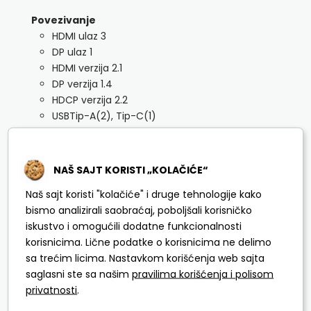
Povezivanje
HDMI ulaz 3
DP ulaz 1
HDMI verzija 2.1
DP verzija 1.4
HDCP verzija 2.2
USBTip-A(2), Tip-C(1)
IR ulaz Da
Audio In Ne
Audio izlaz Stereo Mini Jack
NAŠ SAJT KORISTI „KOLAČIĆE“
RS232 In Da
Naš sajt koristi "kolačiće" i druge tehnologije kako
RS232 Out Da
bismo analizirali saobraćaj, poboljšali korisničko
RJ45 In Da
iskustvo i omogućili dodatne funkcionalnosti
WiFi Da
korisnicima. Lične podatke o korisnicima ne delimo
Bluetooth Da
sa trećim licima. Nastavkom korišćenja web sajta
Struja
saglasni ste sa našim
pravilima korišćenja i polisom
Napajanje AC100-240V 50/60Hz
privatnosti
.
Potrošnja struje (On režim)550 W