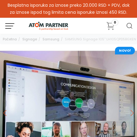
Besplatna isporuka za iznose preko 20.000 RSD + PDV, dok
za iznose ispod tog limita cena isporuke iznosi 450 RSD.
0
Početna
Signage
Samsung
SAMSUNG Signage 105'' LH105QPD5BGXEN
NOVO!