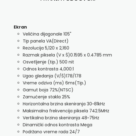
Ekran
Veličina dijagonale 105"
Tip panela VA(Direct)
Rezolucija 5,120 x 2,160
Razmak piksela (V x Š)0.1595 x 0.4785 mm
Osvetljenje (tip.) 500 nit
Odnos kontrasta 4,000:1
Ugao gledanja (V/Š)178/178
Vreme odziva (ms) 6ms(Tip.)
Gamut boja 72%(NTSC)
Zamućenje stakla 25%
Horizontalna brzina skeniranja 30~81kHz
Maksimalna frekvencija piksela 742.5MHz
Vertikalna brzina skeniranja 48~75Hz
Dinamički odnos kontrasta Mega
Podržano vreme rada 24/7