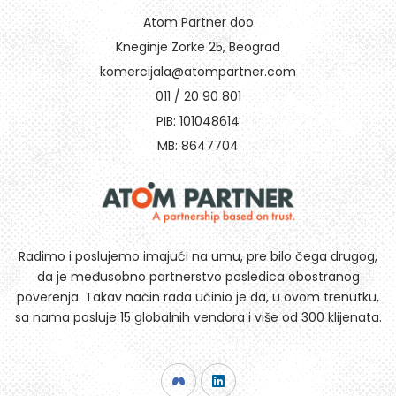
Atom Partner doo
Kneginje Zorke 25, Beograd
komercijala@atompartner.com
011 / 20 90 801
PIB: 101048614
MB: 8647704
Radimo i poslujemo imajući na umu, pre bilo čega drugog,
da je međusobno partnerstvo posledica obostranog
poverenja. Takav način rada učinio je da, u ovom trenutku,
sa nama posluje 15 globalnih vendora i više od 300 klijenata.