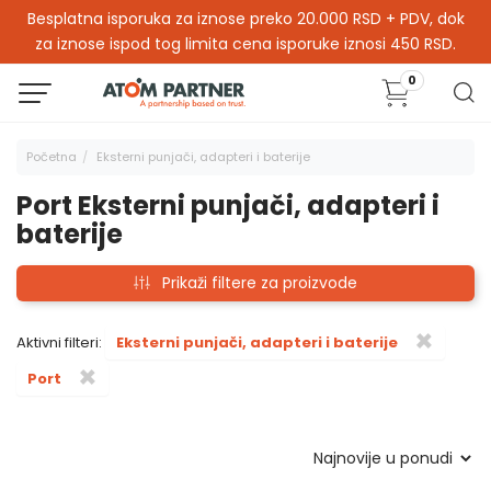
Besplatna isporuka za iznose preko 20.000 RSD + PDV, dok
za iznose ispod tog limita cena isporuke iznosi 450 RSD.
0
Početna
Eksterni punjači, adapteri i baterije
Port Eksterni punjači, adapteri i
baterije
Prikaži filtere za proizvode
×
Aktivni filteri:
Eksterni punjači, adapteri i baterije
×
Port