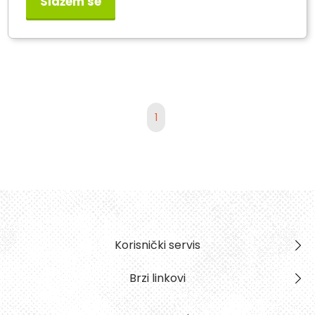
Slažem se
M8J6 Black
1
Korisnički servis
Brzi linkovi