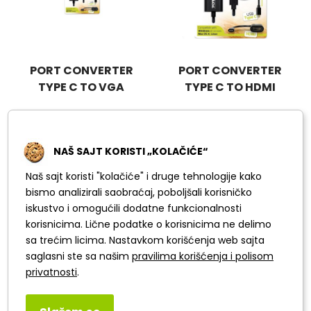
PORT CONVERTER
PORT CONVERTER
TYPE C TO VGA
TYPE C TO HDMI
NAŠ SAJT KORISTI „KOLAČIĆE“
Naš sajt koristi "kolačiće" i druge tehnologije kako
bismo analizirali saobraćaj, poboljšali korisničko
iskustvo i omogućili dodatne funkcionalnosti
korisnicima. Lične podatke o korisnicima ne delimo
sa trećim licima. Nastavkom korišćenja web sajta
saglasni ste sa našim
pravilima korišćenja i polisom
privatnosti
.
Car Charger 2-PORT
CAR CHARGER USB