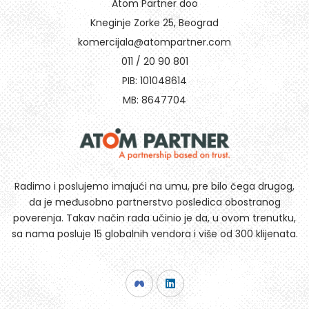
Atom Partner doo
Kneginje Zorke 25, Beograd
komercijala@atompartner.com
011 / 20 90 801
PIB: 101048614
MB: 8647704
Radimo i poslujemo imajući na umu, pre bilo čega drugog,
da je međusobno partnerstvo posledica obostranog
poverenja. Takav način rada učinio je da, u ovom trenutku,
sa nama posluje 15 globalnih vendora i više od 300 klijenata.