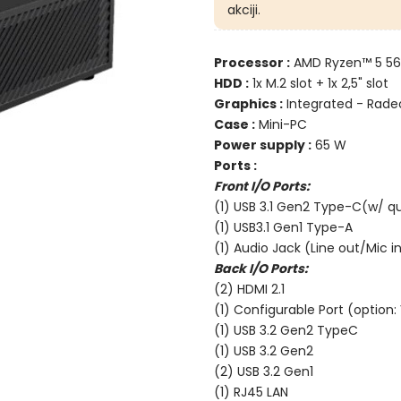
akciji.
Processor :
AMD Ryzen™ 5 560
HDD :
1x M.2 slot + 1x 2,5" slot
Graphics :
Integrated - Rade
Case :
Mini-PC
Power supply :
65 W
Ports :
Front I/O Ports:
(1) USB 3.1 Gen2 Type-C(w/ q
(1) USB3.1 Gen1 Type-A
(1) Audio Jack (Line out/Mic
Back I/O Ports:
(2) HDMI 2.1
(1) Configurable Port (optio
(1) USB 3.2 Gen2 TypeC
(1) USB 3.2 Gen2
(2) USB 3.2 Gen1
(1) RJ45 LAN