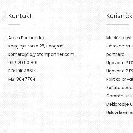
Kontakt
Korisničk
Atom Partner doo
Menično ovl
Kneginje Zorke 25, Beograd
Obrazac za e
komercijala@atompartner.com
partnera
011 / 20 90 801
Ugovor o PT
PIB: 101048614
Ugovor o PTS
MB: 8647704
Politika priva
Zaštita podat
Garantni list
Deklaracije 
Uslovi korišć