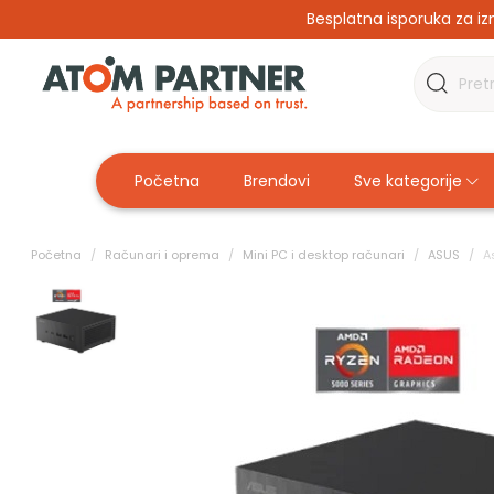
Besplatna isporuka za iz
Početna
Brendovi
Sve kategorije
Početna
Računari i oprema
Mini PC i desktop računari
ASUS
A