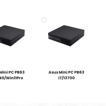
Mini PC PB63
Asus Mini PC PB63
340/Win11Pro
i7/13700