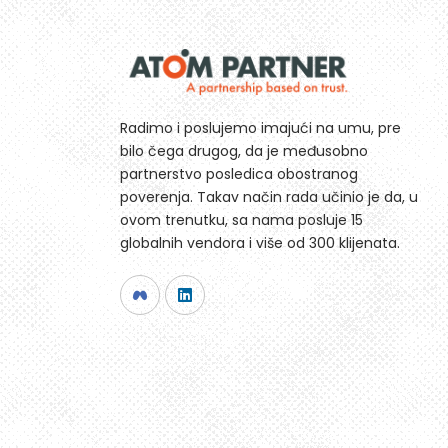
Radimo i poslujemo imajući na umu, pre
bilo čega drugog, da je međusobno
partnerstvo posledica obostranog
poverenja. Takav način rada učinio je da, u
ovom trenutku, sa nama posluje 15
globalnih vendora i više od 300 klijenata.