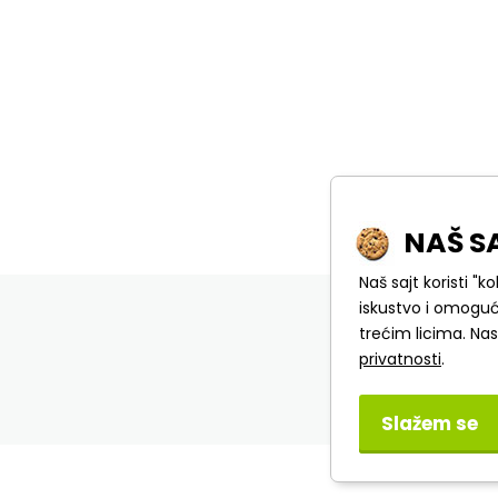
NAŠ S
Naš sajt koristi "k
DET
iskustvo i omoguć
trećim licima. Na
privatnosti
.
Slažem se