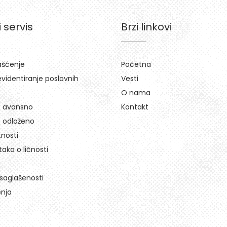
i servis
Brzi linkovi
ašćenje
Početna
videntiranje poslovnih
Vesti
O nama
S avansno
Kontakt
 odloženo
tnosti
aka o ličnosti
usaglašenosti
enja