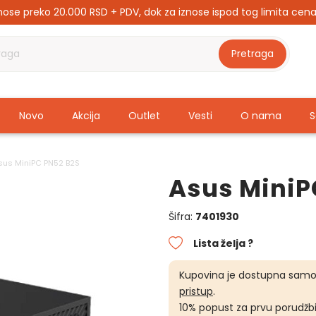
nose preko 20.000 RSD + PDV, dok za iznose ispod tog limita cena
Novo
Akcija
Outlet
Vesti
O nama
S
sus MiniPC PN52 B2S
Asus MiniP
Šifra:
7401930
Lista želja ?
Kupovina je dostupna samo
pristup
.
10% popust za prvu porudžbi