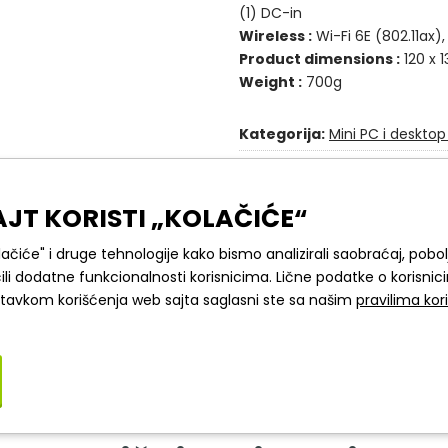
(1) DC-in
Wireless :
Wi-Fi 6E (802.11ax),
Product dimensions :
120 x 
Weight :
700g
Kategorija:
Mini PC i desktop
Težina po komadu:
1.3 Kg
AJT KORISTI „KOLAČIĆE“
olačiće" i druge tehnologije kako bismo analizirali saobraćaj, pobolj
ALJNI OPIS
SPECIFIKACIJA
PITANJA I ODGOV
ili dodatne funkcionalnosti korisnicima. Lične podatke o korisni
stavkom korišćenja web sajta saglasni ste sa našim
pravilima kor