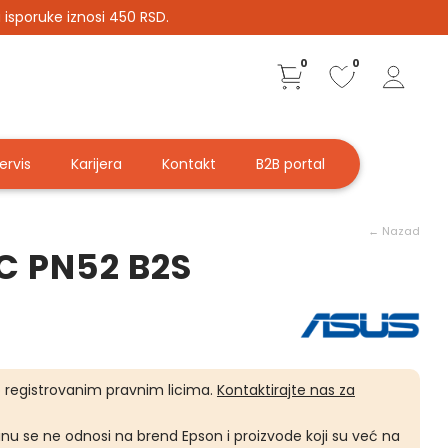
 isporuke iznosi 450 RSD.
0
0
ervis
Karijera
Kontakt
B2B portal
← Nazad
C PN52 B2S
 registrovanim pravnim licima.
Kontaktirajte nas za
nu se ne odnosi na brend Epson i proizvode koji su već na