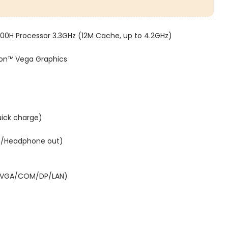
0H Processor 3.3GHz (12M Cache, up to 4.2GHz)
on™ Vega Graphics
uick charge)
 in/Headphone out)
n: VGA/COM/DP/LAN)