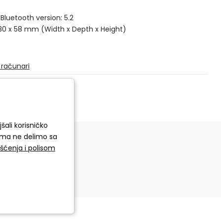
 Bluetooth version: 5.2
130 x 58 mm (Width x Depth x Height)
 računari
šali korisničko
ORI
cima ne delimo sa
išćenja i polisom