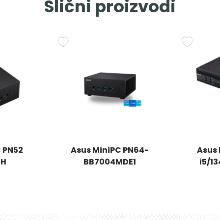
Slični proizvodi
C PN52
Asus MiniPC PN64-
Asus 
0H
BB7004MDE1
i5/1