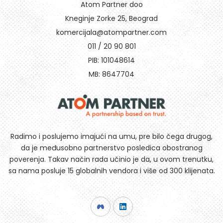
Atom Partner doo
Kneginje Zorke 25, Beograd
komercijala@atompartner.com
011 / 20 90 801
PIB: 101048614
MB: 8647704
Radimo i poslujemo imajući na umu, pre bilo čega drugog,
da je međusobno partnerstvo posledica obostranog
poverenja. Takav način rada učinio je da, u ovom trenutku,
sa nama posluje 15 globalnih vendora i više od 300 klijenata.