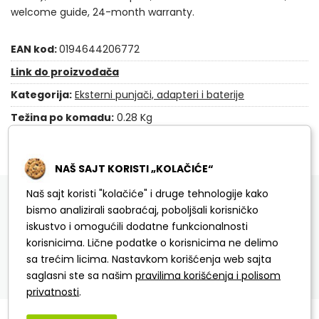
welcome guide, 24-month warranty.
EAN kod:
0194644206772
Link do proizvođača
Kategorija:
Eksterni punjači, adapteri i baterije
Težina po komadu:
0.28 Kg
NAŠ SAJT KORISTI „KOLAČIĆE“
DETALJNI OPIS
SPECIFIKACIJA
Naš sajt koristi "kolačiće" i druge tehnologije kako
bismo analizirali saobraćaj, poboljšali korisničko
PITANJA I ODGOVORI
iskustvo i omogućili dodatne funkcionalnosti
korisnicima. Lične podatke o korisnicima ne delimo
sa trećim licima. Nastavkom korišćenja web sajta
saglasni ste sa našim
pravilima korišćenja i polisom
privatnosti
.