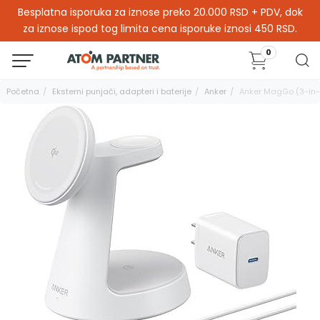
Besplatna isporuka za iznose preko 20.000 RSD + PDV, dok
za iznose ispod tog limita cena isporuke iznosi 450 RSD.
0
Početna
Eksterni punjači, adapteri i baterije
Anker
Anker MagGo (3-in-1