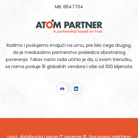
MB: 8647704
Radimo i poslujemo imajući na umu, pre bilo čega drugog,
da je međusobno partnerstvo posledica obostranog
poverenja. Takav način rada učinio je da, u ovom trenutku,
sa nama posluje 15 globalnih vendora i više od 300 klijenata.
Uvoz, distribucija i servis IT opreme ©. Sva prava zadržana