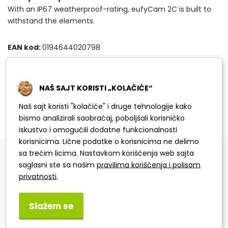
With an IP67 weatherproof-rating, eufyCam 2C is built to
withstand the elements.
EAN kod:
0194644020798
Link do proizvođača
Kategorija:
Security
NAŠ SAJT KORISTI „KOLAČIĆE“
Težina po komadu:
1.09 Kg
Naš sajt koristi "kolačiće" i druge tehnologije kako
bismo analizirali saobraćaj, poboljšali korisničko
iskustvo i omogućili dodatne funkcionalnosti
korisnicima. Lične podatke o korisnicima ne delimo
DETALJNI OPIS
SPECIFIKACIJA
sa trećim licima. Nastavkom korišćenja web sajta
saglasni ste sa našim
pravilima korišćenja i polisom
PITANJA I ODGOVORI
privatnosti
.
Slažem se