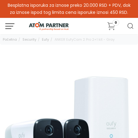
Besplatna isporuka za iznose preko 20.000 RSD + PDV, dok
za iznose ispod tog limita cena isporuke iznosi 450 RSD.
0
Početna
Security
Eufy
ANKER EufyCam 2 Pro 2+1 kit - Gray