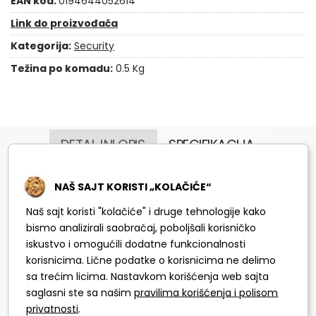
EAN kod:
0194644052614
Link do proizvođača
Kategorija:
Security
Težina po komadu:
0.5 Kg
DETALJNI OPIS
SPECIFIKACIJA
PITANJA I ODGOVORI
NAŠ SAJT KORISTI „KOLAČIĆE“
Naš sajt koristi "kolačiće" i druge tehnologije kako
bismo analizirali saobraćaj, poboljšali korisničko
Resolution:
2K
iskustvo i omogućili dodatne funkcionalnosti
Night Vision:
Color Night Vision
korisnicima. Lične podatke o korisnicima ne delimo
Spotlight Brightness (Adjustable):
/
sa trećim licima. Nastavkom korišćenja web sajta
Color Temperature (Adjustable):
4000K—
saglasni ste sa našim
pravilima korišćenja i polisom
6000K
privatnosti
.