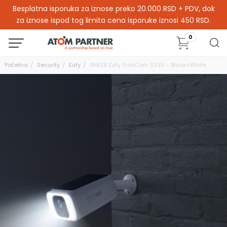
Besplatna isporuka za iznose preko 20.000 RSD + PDV, dok
za iznose ispod tog limita cena isporuke iznosi 450 RSD.
0
Početna
Security
Eufy
ANKER Eufy SoloCam S230 - Black+White