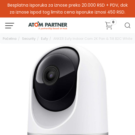
Besplatna isporuka za iznose preko 20.000 RSD + PDV, dok
za iznose ispod tog limita cena isporuke iznosi 450 RSD.
0
Početna
Security
Eufy
ANKER Eufy Indoor Cam 2K Pan & Tilt B2C White