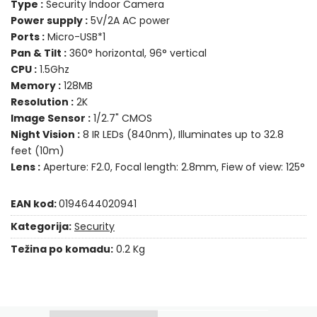
Type :
Security Indoor Camera
Power supply :
5V/2A AC power
Ports :
Micro-USB*1
Pan & Tilt :
360° horizontal, 96° vertical
CPU :
1.5Ghz
Memory :
128MB
Resolution :
2K
Image Sensor :
1/2.7" CMOS
Night Vision :
8 IR LEDs (840nm), Illuminates up to 32.8
feet (10m)
Lens :
Aperture: F2.0, Focal length: 2.8mm, Fiew of view: 125°
EAN kod:
0194644020941
Kategorija:
Security
Težina po komadu:
0.2 Kg