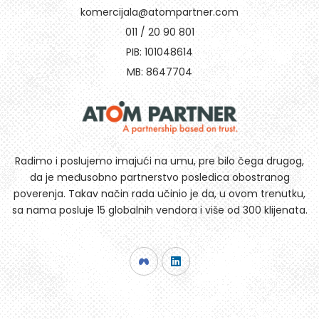
komercijala@atompartner.com
011 / 20 90 801
PIB: 101048614
MB: 8647704
Radimo i poslujemo imajući na umu, pre bilo čega drugog,
da je međusobno partnerstvo posledica obostranog
poverenja. Takav način rada učinio je da, u ovom trenutku,
sa nama posluje 15 globalnih vendora i više od 300 klijenata.