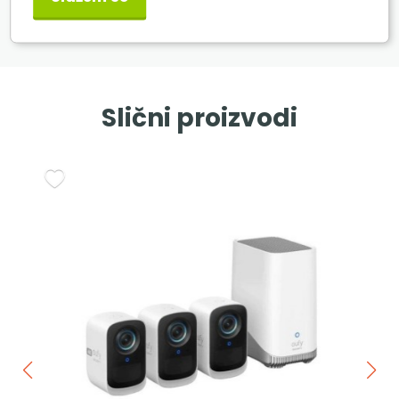
Weather Resistance : Indoor use only
Dimensions : 2.95*2.95*4.25 in(75*75*108 mm
Slični proizvodi