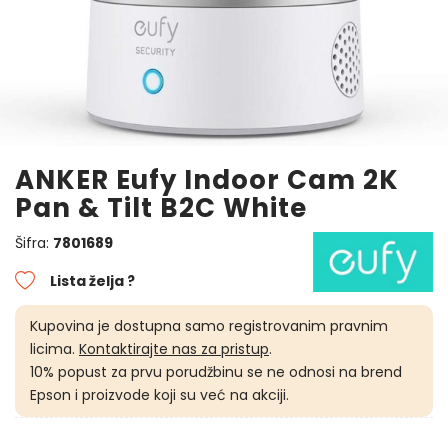
ANKER Eufy Indoor Cam 2K
Pan & Tilt B2C White
Šifra:
7801689
Lista želja ?
Kupovina je dostupna samo registrovanim pravnim
licima.
Kontaktirajte nas za pristup
.
10% popust za prvu porudžbinu se ne odnosi na brend
Epson i proizvode koji su već na akciji.